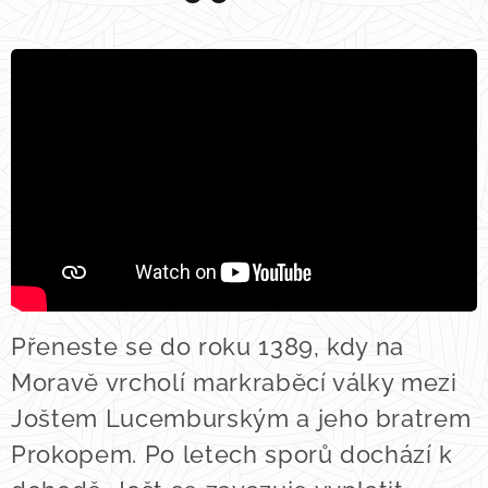
Přeneste se do roku 1389, kdy na
Moravě vrcholí markraběcí války mezi
Joštem Lucemburským a jeho bratrem
Prokopem. Po letech sporů dochází k