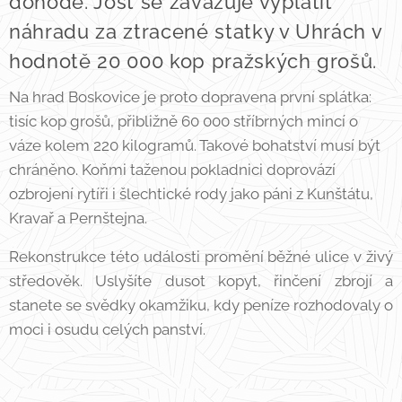
dohodě. Jošt se zavazuje vyplatit
náhradu za ztracené statky v Uhrách v
hodnotě 20 000 kop pražských grošů.
Na hrad Boskovice je proto dopravena první splátka:
tisíc kop grošů, přibližně 60 000 stříbrných mincí o
váze kolem 220 kilogramů. Takové bohatství musí být
chráněno. Koňmi taženou pokladnici doprovází
ozbrojení rytíři i šlechtické rody jako páni z Kunštátu,
Kravař a Pernštejna.
Rekonstrukce této události promění běžné ulice v živý
středověk. Uslyšíte dusot kopyt, řinčení zbrojí a
stanete se svědky okamžiku, kdy peníze rozhodovaly o
moci i osudu celých panství.