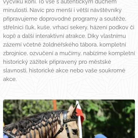
výcviku koní. To vše s autentickým duchem
minulosti. Navíc pro menší i větší návštěvníky
připravujeme doprovodné programy a soutěže,
střelnici (luk, kuše, vrhací sekery, házení podkov či
kopí) a další interaktivní atrakce. Díky vlastnímu
zázemí včetně žoldnéřského tábora, kompletní
zbrojnice, ozvučení a mučírny, nabízíme kompletní
historický zážitek připravený pro městské
slavnosti, historické akce nebo vaše soukromé
akce.