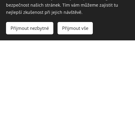
Adresa:
Kounicova 3, Brno 602 00
bezpečnost našich stránek. Tím vám můžeme zajistit tu
nejlepší zkušenost při jejich návštěvě.
Telefonní číslo:
731 192 877 (Richard Lev)
Přijmout nezbytné
Přijmout vše
E-mail:
bastyri@bastyri.cz
Facebook
Instagram